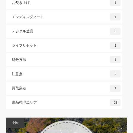
お焚き上げ
1
エンディングノート
1
デジタル遺品
6
ライフリセット
1
処分方法
1
注意点
2
買取業者
1
遺品整理エリア
62
中国