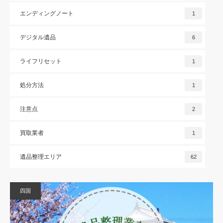
エンディングノート
1
デジタル遺品
6
ライフリセット
1
処分方法
1
注意点
2
買取業者
1
遺品整理エリア
62
四国