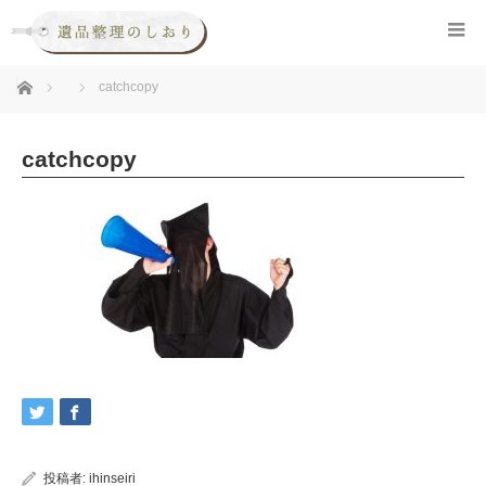
ホーム
catchcopy
catchcopy
投稿者:
ihinseiri