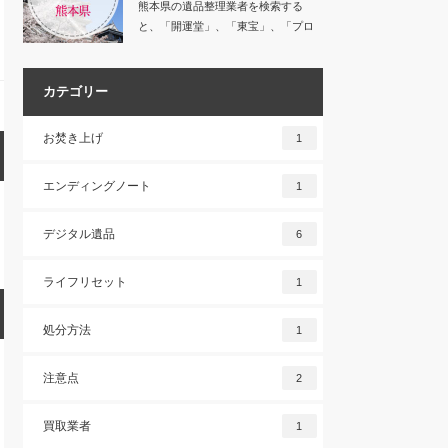
熊本県の遺品整理業者を検索する
と、「開運堂」、「東宝」、「プロ
グレス」など数多く…
カテゴリー
お焚き上げ
1
エンディングノート
1
デジタル遺品
6
ライフリセット
1
処分方法
1
注意点
2
買取業者
1