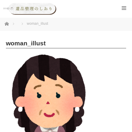
ホーム
woman_illust
woman_illust