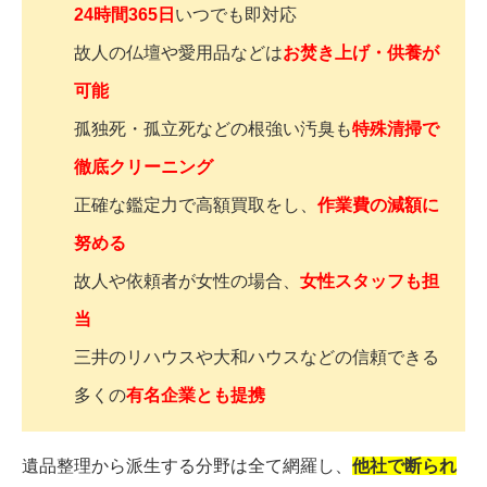
24時間365日
いつでも即対応
故人の仏壇や愛用品などは
お焚き上げ・供養が
可能
孤独死・孤立死などの根強い汚臭も
特殊清掃で
徹底クリーニング
正確な鑑定力で高額買取をし、
作業費の減額に
努める
故人や依頼者が女性の場合、
女性スタッフも担
当
三井のリハウスや大和ハウスなどの信頼できる
多くの
有名企業とも提携
遺品整理から派生する分野は全て網羅し、
他社で断られ