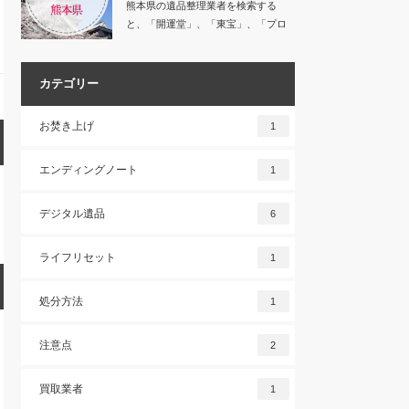
熊本県の遺品整理業者を検索する
と、「開運堂」、「東宝」、「プロ
グレス」など数多く…
カテゴリー
お焚き上げ
1
エンディングノート
1
デジタル遺品
6
ライフリセット
1
処分方法
1
注意点
2
買取業者
1