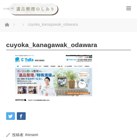
ホーム
cuyoka_kanagawak_odawara
cuyoka_kanagawak_odawara
投稿者:
ihinseiri