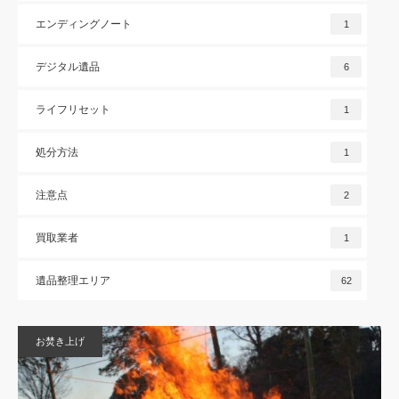
エンディングノート
1
デジタル遺品
6
ライフリセット
1
処分方法
1
注意点
2
買取業者
1
遺品整理エリア
62
お焚き上げ