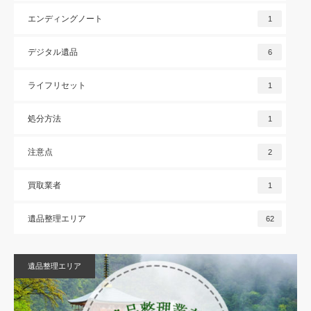
エンディングノート
1
デジタル遺品
6
ライフリセット
1
処分方法
1
注意点
2
買取業者
1
遺品整理エリア
62
遺品整理エリア