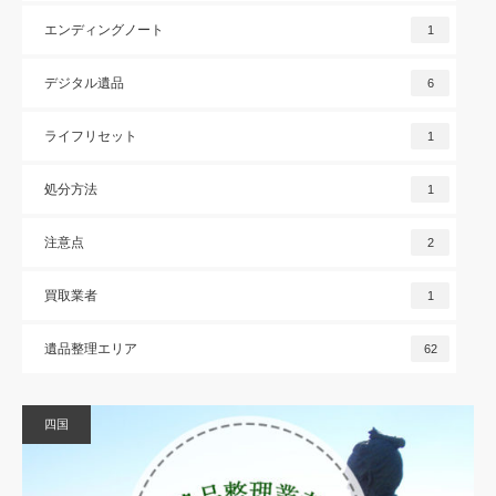
エンディングノート
1
デジタル遺品
6
ライフリセット
1
処分方法
1
注意点
2
買取業者
1
遺品整理エリア
62
四国