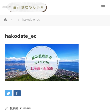
ホーム
hakodate_ec
hakodate_ec
投稿者:
ihinseiri