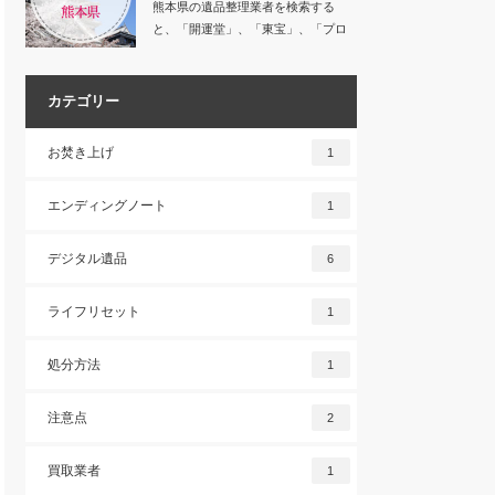
熊本県の遺品整理業者を検索する
と、「開運堂」、「東宝」、「プロ
グレス」など数多く…
カテゴリー
お焚き上げ
1
エンディングノート
1
デジタル遺品
6
ライフリセット
1
処分方法
1
注意点
2
買取業者
1