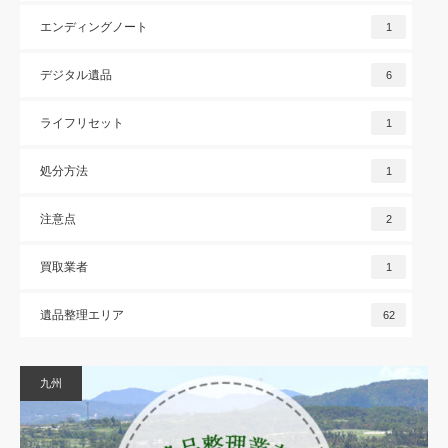
エンディングノート
1
デジタル遺品
6
ライフリセット
1
処分方法
1
注意点
2
買取業者
1
遺品整理エリア
62
九州