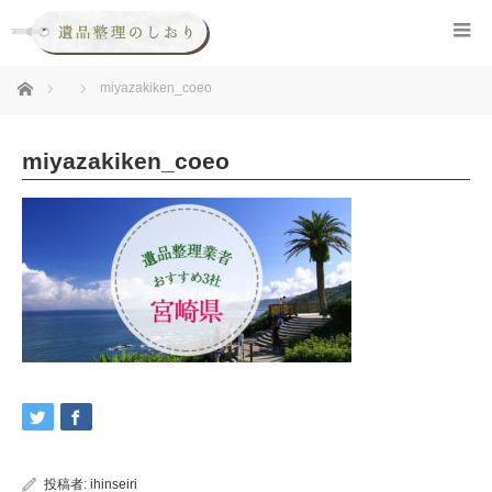
ホーム
miyazakiken_coeo
miyazakiken_coeo
投稿者:
ihinseiri